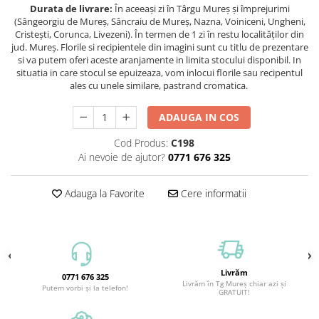
Durata de livrare:
În aceeași zi în Târgu Mureș și împrejurimi
(Sângeorgiu de Mureș, Sâncraiu de Mureș, Nazna, Voiniceni, Ungheni,
Cristești, Corunca, Livezeni). În termen de 1 zi în restu localităților din
jud. Mureș. Florile si recipientele din imagini sunt cu titlu de prezentare
si va putem oferi aceste aranjamente in limita stocului disponibil. In
situatia in care stocul se epuizeaza, vom inlocui florile sau recipentul
ales cu unele similare, pastrand cromatica.
ADAUGA IN COS
Cod Produs:
C198
Ai nevoie de ajutor?
0771 676 325
Adauga la Favorite
Cere informatii
Livrăm
0771 676 325
Livrăm în Tg Mureș chiar azi și
Putem vorbi și la telefon!
GRATUIT!