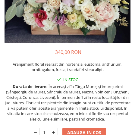
340,00 RON
Aranjament floral realizat din hortensia, eustoma, anthurium,
ornitogalum, fresia, trandafiri si eucalipt.
IN STOC
Durata de livrare:
În aceeași zi în Târgu Mureș și împrejurimi
(Sângeorgiu de Mureș, Sâncraiu de Mureș, Nazna, Voiniceni, Ungheni,
Cristești, Corunca, Livezeni). În termen de 1 zi în restu localităților din
jud. Mureș. Florile si recipientele din imagini sunt cu titlu de prezentare
si va putem oferi aceste aranjamente in limita stocului disponibil. In
situatia in care stocul se epuizeaza, vom inlocui florile sau recipentul
ales cu unele similare, pastrand cromatica.
ADAUGA IN COS