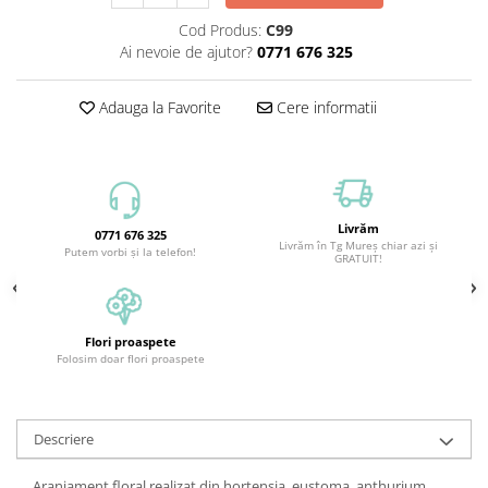
Cod Produs:
C99
Ai nevoie de ajutor?
0771 676 325
Adauga la Favorite
Cere informatii
Livrăm
0771 676 325
Livrăm în Tg Mureș chiar azi și
Putem vorbi și la telefon!
GRATUIT!
Flori proaspete
Folosim doar flori proaspete
Descriere
Aranjament floral realizat din hortensia, eustoma, anthurium,