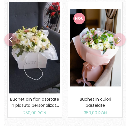
NOU
Buchet din flori asortate
Buchet in culori
in plasuta personalizata
pastelate
Amerie
250,00 RON
350,00 RON