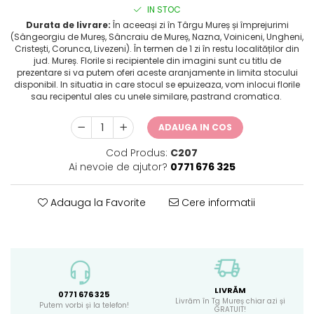
IN STOC
Durata de livrare:
În aceeași zi în Târgu Mureș și împrejurimi
(Sângeorgiu de Mureș, Sâncraiu de Mureș, Nazna, Voiniceni, Ungheni,
Cristești, Corunca, Livezeni). În termen de 1 zi în restu localităților din
jud. Mureș. Florile si recipientele din imagini sunt cu titlu de
prezentare si va putem oferi aceste aranjamente in limita stocului
disponibil. In situatia in care stocul se epuizeaza, vom inlocui florile
sau recipentul ales cu unele similare, pastrand cromatica.
ADAUGA IN COS
Cod Produs:
C207
Ai nevoie de ajutor?
0771 676 325
Adauga la Favorite
Cere informatii
LIVRĂM
0771 676 325
Livrăm în Tg Mureș chiar azi și
Putem vorbi și la telefon!
GRATUIT!