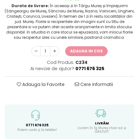
Durata de livrare:
În aceeași zi în Târgu Mureș și împrejurimi
(Sângeorgiu de Mureș, Sâncraiu de Mureș, Nazna, Voiniceni, Ungheni,
Cristești, Corunca, Livezeni). În termen de 1 zi în restu localităților din
jud. Mureș. Florile si recipientele din imagini sunt cu titlu de
prezentare si va putem oferi aceste aranjamente in limita stocului
disponibil. In situatia in care stocul se epuizeaza, vom inlocui florile
sau recipentul ales cu unele similare, pastrand cromatica.
ADAUGA IN COS
Cod Produs:
C234
Ai nevoie de ajutor?
0771 676 325
Adauga la Favorite
Cere informatii
LIVRĂM
0771 676 325
Livrăm în Tg Mureș chiar azi și
Putem vorbi și la telefon!
GRATUIT!