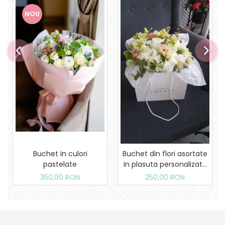
NOU
Buchet in culori
Buchet din flori asortate
pastelate
in plasuta personalizata
Amerie
350,00 RON
250,00 RON