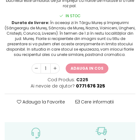
buchetul este ambalat de jur imprejur cu hartie de matase si o folie
roz pal.
IN STOC
Durata de livrare:
În aceeași zi în Târgu Mureș și împrejurimi
(Sângeorgiu de Mureș, Sâncraiu de Mureș, Nazna, Voiniceni, Ungheni,
Cristești, Corunca, Livezeni). În termen de 1 zi în restu localităților din
jud. Mureș. Florile si recipientele din imagini sunt cu titlu de
prezentare si va putem oferi aceste aranjamente in limita stocului
disponibil. In situatia in care stocul se epuizeaza, vom inlocui florile
sau recipentul ales cu unele similare, pastrand cromatica.
ADAUGA IN COS
Cod Produs:
C225
Ai nevoie de ajutor?
0771 676 325
Adauga la Favorite
Cere informatii