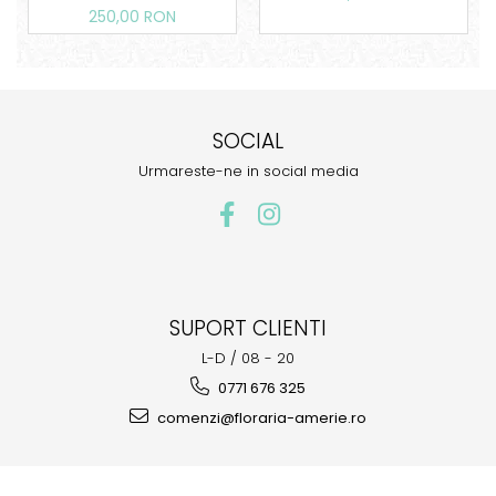
Amerie
250,00 RON
SOCIAL
Urmareste-ne in social media
SUPORT CLIENTI
L-D / 08 - 20
0771 676 325
comenzi@floraria-amerie.ro