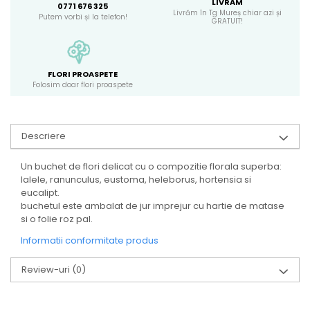
LIVRĂM
0771 676 325
Livrăm în Tg Mureș chiar azi și
Putem vorbi și la telefon!
GRATUIT!
FLORI PROASPETE
Folosim doar flori proaspete
Descriere
Un buchet de flori delicat cu o compozitie florala superba:
lalele, ranunculus, eustoma, heleborus, hortensia si
eucalipt.
buchetul este ambalat de jur imprejur cu hartie de matase
si o folie roz pal.
Informatii conformitate produs
Review-uri
(0)