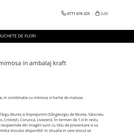
0771 676 325
0,00
BUCHETE DE FLORI
i mimosa in ambalaj kraft
e, in combinatie cu mimosa si hartie de matase.
n Târgu Mureș și împrejurimi (Sângeorgiu de Mureș, Sâncraiu
 Cristești, Corunca, Livezeni). În termen de 1 zi în restu
si recipientele din imagini sunt cu titlu de prezentare si va
ita stocului disponibil. In situatia in care stocul se