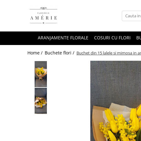
ARANJAMENTE FLORALE
COSURI CU FLORI
BU
Home /
Buchete flori /
Buchet din 15 lalele si mimosa in a