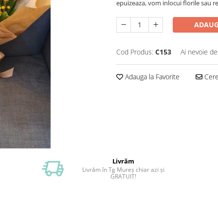
epuizeaza, vom inlocui florile sau r
ADAUG
Cod Produs:
C153
Ai nevoie de
Adauga la Favorite
Cere 
Livrăm
Livrăm în Tg Mureș chiar azi și
GRATUIT!