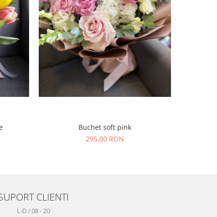
NOU
e
Buchet soft pink
B
295,00 RON
SUPORT CLIENTI
L-D / 08 - 20