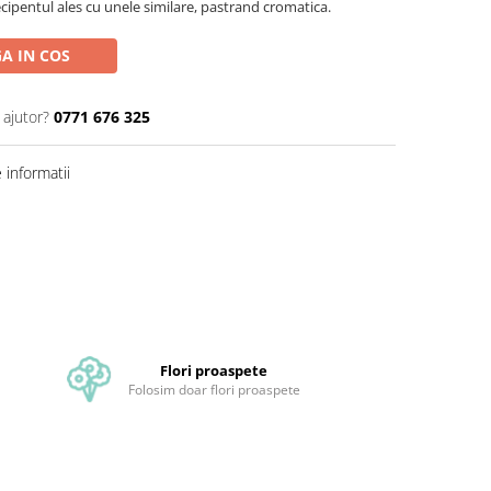
ecipentul ales cu unele similare, pastrand cromatica.
A IN COS
 ajutor?
0771 676 325
informatii
Flori proaspete
Folosim doar flori proaspete