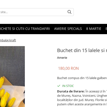
CHETE SI CUTII CU TRANDAFIRI
AMERIE SPECIALS
8 MARTIE
mbalaj kraft
Buchet din 15 lalele s
Amerie
180,00 RON
Buchet compus din 15 lalele galben
IN STOC
Durata de livrare:
În aceeași zi î
de Mureș, Nazna, Voiniceni, Ungheni,
localităților din jud. Mureș. Florile 
putem oferi aceste aranjamente in lim