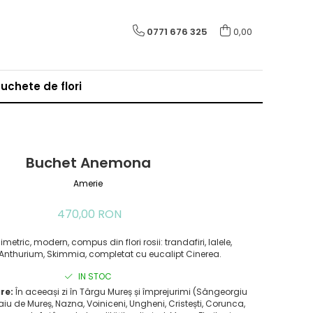
0771 676 325
0,00
uchete de flori
Buchet Anemona
Amerie
470,00 RON
metric, modern, compus din flori rosii: trandafiri, lalele,
nthurium, Skimmia, completat cu eucalipt Cinerea.
IN STOC
re:
În aceeași zi în Târgu Mureș și împrejurimi (Sângeorgiu
iu de Mureș, Nazna, Voiniceni, Ungheni, Cristești, Corunca,