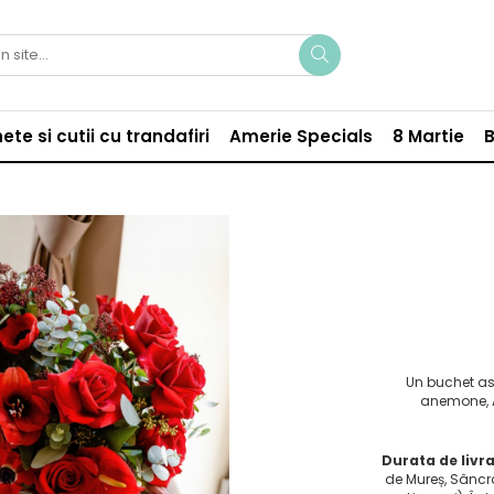
ete si cutii cu trandafiri
Amerie Specials
8 Martie
B
Un buchet asi
anemone, A
Durata de livra
de Mureș, Sâncra