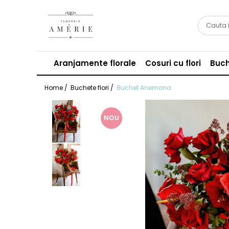
Aranjamente florale
Cosuri cu flori
Buch
Home /
Buchete flori /
Buchet Anemona
NOU