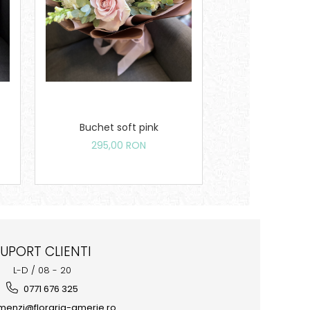
NOU
Buchet soft pink
Buchet Pink
295,00 RON
195,00
SUPORT CLIENTI
L-D / 08 - 20
0771 676 325
enzi@floraria-amerie.ro