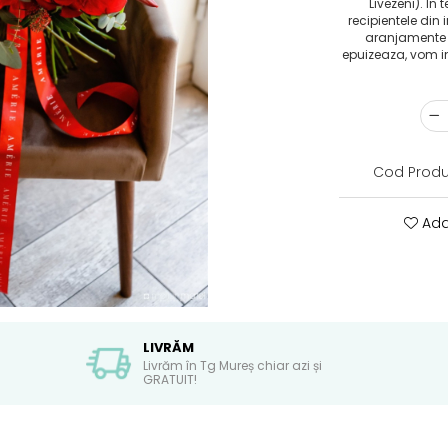
Livezeni). În t
recipientele din 
aranjamente in
epuizeaza, vom in
Cod Produ
Ada
LIVRĂM
Livrăm în Tg Mureș chiar azi și
GRATUIT!