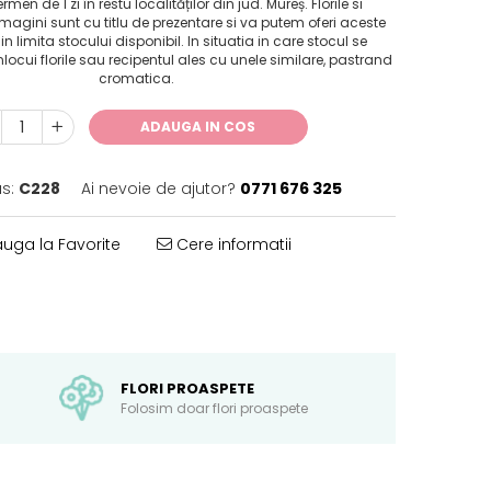
ermen de 1 zi în restu localităților din jud. Mureș. Florile si
imagini sunt cu titlu de prezentare si va putem oferi aceste
 limita stocului disponibil. In situatia in care stocul se
locui florile sau recipentul ales cu unele similare, pastrand
cromatica.
ADAUGA IN COS
s:
C228
Ai nevoie de ajutor?
0771 676 325
uga la Favorite
Cere informatii
FLORI PROASPETE
Folosim doar flori proaspete