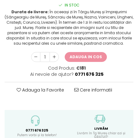
IN STOC
Durata de livrare:
În aceeași zi în Târgu Mureș și împrejurimi
(Sângeorgiu de Mureș, Sâncraiu de Mureș, Nazna, Voiniceni, Ungheni,
Cristești, Corunca, Livezeni). În termen de 1 zi în restu localităților din
jud. Mureș. Florile si recipientele din imagini sunt cu titlu de
prezentare si va putem oferi aceste aranjamente in limita stocului
disponibil. In situatia in care stocul se epuizeaza, vom inlocui florile
sau recipentul ales cu unele similare, pastrand cromatica.
ADAUGA IN COS
Cod Produs:
C181
Ai nevoie de ajutor?
0771 676 325
Adauga la Favorite
Cere informatii
LIVRĂM
0771 676 325
Livrăm în Tg Mureș chiar azi și
Putem vorbi și la telefon!
GRATUIT!