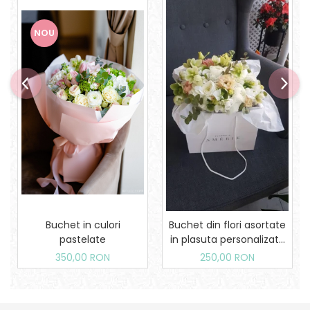
NOU
Buchet in culori
Buchet din flori asortate
pastelate
in plasuta personalizata
Amerie
350,00 RON
250,00 RON