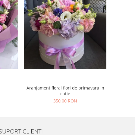
Aranjament floral flori de primavara in
Aranjament
cutie
350,00 RON
SUPORT CLIENTI