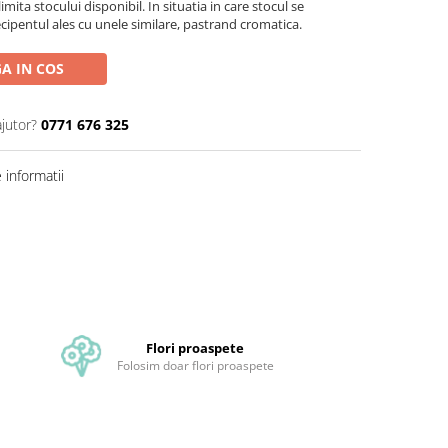
ita stocului disponibil. In situatia in care stocul se
ecipentul ales cu unele similare, pastrand cromatica.
A IN COS
ajutor?
0771 676 325
informatii
Flori proaspete
Folosim doar flori proaspete