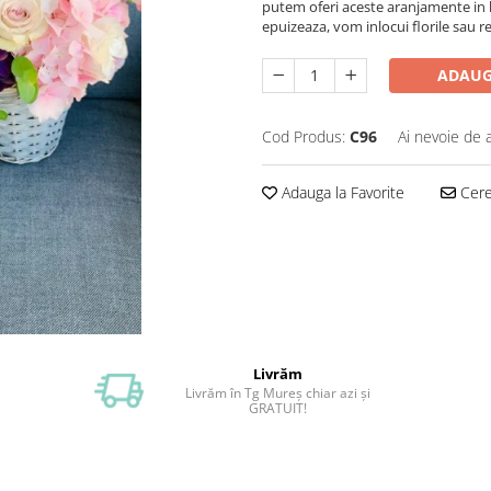
putem oferi aceste aranjamente in lim
epuizeaza, vom inlocui florile sau r
ADAUG
Cod Produs:
C96
Ai nevoie de 
Adauga la Favorite
Cere 
Livrăm
Livrăm în Tg Mureș chiar azi și
GRATUIT!