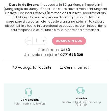
Durata de livrare:
În aceeași zi în Târgu Mureș și împrejurimi
(Sângeorgiu de Mureș, Sâncraiu de Mureș, Nazna, Voiniceni, Ungheni,
Cristești, Corunca, Livezeni). În termen de 1 zi în restu localităților din
jud. Mureș. Florile si recipientele din imagini sunt cu titlu de
prezentare si va putem oferi aceste aranjamente in limita stocului
disponibil. In situatia in care stocul se epuizeaza, vom inlocui florile
sau recipentul ales cu unele similare, pastrand cromatica.
ADAUGA IN COS
Cod Produs:
C253
Ai nevoie de ajutor?
0771 676 325
Adauga la Favorite
Cere informatii
LIVRĂM
0771 676 325
Livrăm în Tg Mureș chiar azi și
Putem vorbi și la telefon!
GRATUIT!