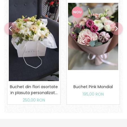
NOU
Buchet din flori asortate
Buchet Pink Mondial
in plasuta personalizata
195,00 RON
Amerie
250,00 RON