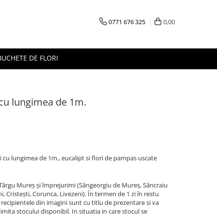
0771 676 325
0,00
BUCHETE DE FLORI
i cu lungimea de 1m.
i cu lungimea de 1m., eucalipt si flori de pampas uscate
n Târgu Mureș și împrejurimi (Sângeorgiu de Mureș, Sâncraiu
 Cristești, Corunca, Livezeni). În termen de 1 zi în restu
si recipientele din imagini sunt cu titlu de prezentare si va
ita stocului disponibil. In situatia in care stocul se