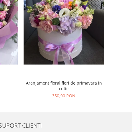
Aranjament floral flori de primavara in
Aranjament
cutie
350,00 RON
SUPORT CLIENTI