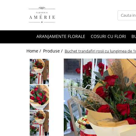
ARANJAMENTE FLORALE
COSURI CU FLORI
BU
Home /
Produse /
Buchet trandafiri rosii cu lungimea de 