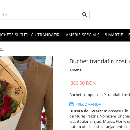
CHETE SI CUTII CU TRANDAFIRI
AMERIE SPECIALS
8 MARTIE
1m.
Buchet trandafiri rosi
Amerie
380,00 RON
Buchet compus din 9 trandafiri rosi
PRECOMANDA
Durata de livrare:
În aceeași zi î
de Mureș, Nazna, Voiniceni, Ungheni,
localităților din jud. Mureș. Florile 
putem oferi aceste aranjamente in lim