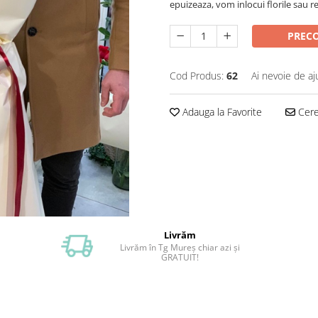
epuizeaza, vom inlocui florile sau r
PREC
Cod Produs:
62
Ai nevoie de aj
Adauga la Favorite
Cere 
Livrăm
Livrăm în Tg Mureș chiar azi și
GRATUIT!