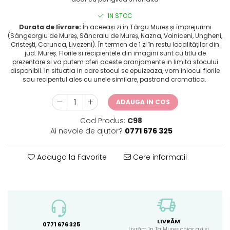
IN STOC
Durata de livrare:
În aceeași zi în Târgu Mureș și împrejurimi
(Sângeorgiu de Mureș, Sâncraiu de Mureș, Nazna, Voiniceni, Ungheni,
Cristești, Corunca, Livezeni). În termen de 1 zi în restu localităților din
jud. Mureș. Florile si recipientele din imagini sunt cu titlu de
prezentare si va putem oferi aceste aranjamente in limita stocului
disponibil. In situatia in care stocul se epuizeaza, vom inlocui florile
sau recipentul ales cu unele similare, pastrand cromatica.
ADAUGA IN COS
Cod Produs:
C98
Ai nevoie de ajutor?
0771 676 325
Adauga la Favorite
Cere informatii
LIVRĂM
0771 676 325
Livrăm în Tg Mureș chiar azi și