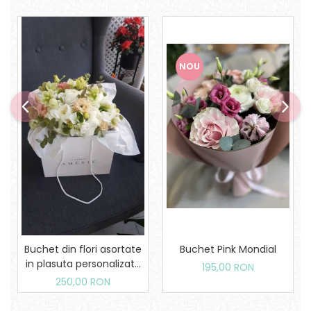
NOU
Buchet din flori asortate
Buchet Pink Mondial
in plasuta personalizata
195,00 RON
Amerie
250,00 RON