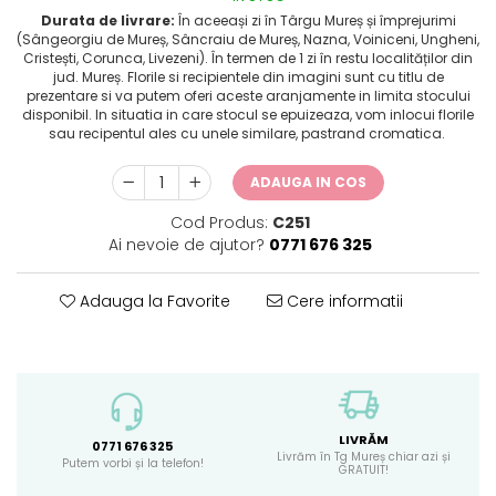
Durata de livrare:
În aceeași zi în Târgu Mureș și împrejurimi
(Sângeorgiu de Mureș, Sâncraiu de Mureș, Nazna, Voiniceni, Ungheni,
Cristești, Corunca, Livezeni). În termen de 1 zi în restu localităților din
jud. Mureș. Florile si recipientele din imagini sunt cu titlu de
prezentare si va putem oferi aceste aranjamente in limita stocului
disponibil. In situatia in care stocul se epuizeaza, vom inlocui florile
sau recipentul ales cu unele similare, pastrand cromatica.
ADAUGA IN COS
Cod Produs:
C251
Ai nevoie de ajutor?
0771 676 325
Adauga la Favorite
Cere informatii
LIVRĂM
0771 676 325
Livrăm în Tg Mureș chiar azi și
Putem vorbi și la telefon!
GRATUIT!