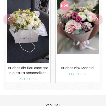
NOU
Buchet din flori asortate
Buchet Pink Mondial
in plasuta personalizata
195,00 RON
Amerie
250,00 RON
SOCIAL