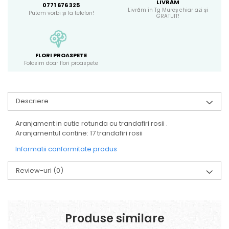
LIVRĂM
0771 676 325
Livrăm în Tg Mureș chiar azi și
Putem vorbi și la telefon!
GRATUIT!
FLORI PROASPETE
Folosim doar flori proaspete
Descriere
Aranjament in cutie rotunda cu trandafiri rosii .
Aranjamentul contine: 17 trandafiri rosii
Informatii conformitate produs
Review-uri
(0)
Produse similare