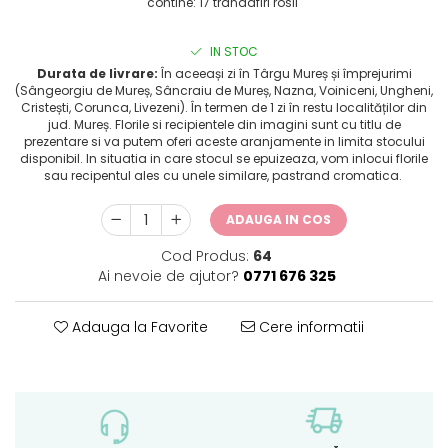
contine: 17 trandafiri rosii
IN STOC
Durata de livrare:
În aceeași zi în Târgu Mureș și împrejurimi
(Sângeorgiu de Mureș, Sâncraiu de Mureș, Nazna, Voiniceni, Ungheni,
Cristești, Corunca, Livezeni). În termen de 1 zi în restu localităților din
jud. Mureș. Florile si recipientele din imagini sunt cu titlu de
prezentare si va putem oferi aceste aranjamente in limita stocului
disponibil. In situatia in care stocul se epuizeaza, vom inlocui florile
sau recipentul ales cu unele similare, pastrand cromatica.
ADAUGA IN COS
Cod Produs:
64
Ai nevoie de ajutor?
0771 676 325
Adauga la Favorite
Cere informatii