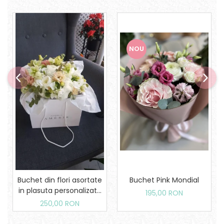
NOU
Buchet din flori asortate
Buchet Pink Mondial
in plasuta personalizata
195,00 RON
Amerie
250,00 RON