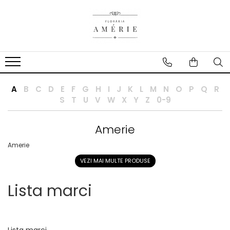
A
B
C
D
E
F
G
H
I
J
K
L
M
N
O
P
Q
R
S
T
U
V
W
X
Y
Z
0-9
Amerie
Amerie
VEZI MAI MULTE PRODUSE
Lista marci