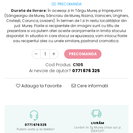
PRECOMANDA
Durata de livrare:
În aceeași zi în Târgu Mureș și împrejurimi
(Sângeorgiu de Mureș, Sâncraiu de Mureș, Nazna, Voiniceni, Ungheni,
Cristești, Corunca, Livezeni). În termen de 1 zi în restu localităților din
jud. Mureș. Florile si recipientele din imagini sunt cu titlu de
prezentare si va putem oferi aceste aranjamente in limita stocului
disponibil. In situatia in care stocul se epuizeaza, vom inlocui florile
sau recipentul ales cu unele similare, pastrand cromatica.
PRECOMANDA
Cod Produs:
C105
Ai nevoie de ajutor?
0771 676 325
Adauga la Favorite
Cere informatii
LIVRĂM
0771 676 325
Livrăm în Tg Mureș chiar azi și
Putem vorbi și la telefon!
GRATUIT!