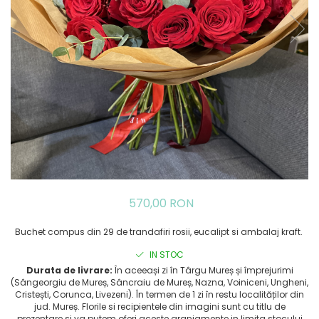
570,00 RON
Buchet compus din 29 de trandafiri rosii, eucalipt si ambalaj kraft.
IN STOC
Durata de livrare:
În aceeași zi în Târgu Mureș și împrejurimi
(Sângeorgiu de Mureș, Sâncraiu de Mureș, Nazna, Voiniceni, Ungheni,
Cristești, Corunca, Livezeni). În termen de 1 zi în restu localităților din
jud. Mureș. Florile si recipientele din imagini sunt cu titlu de
prezentare si va putem oferi aceste aranjamente in limita stocului