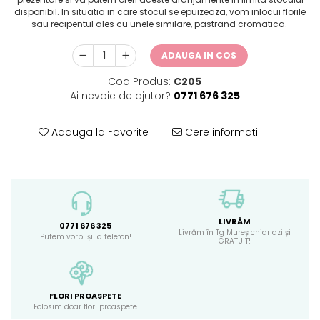
disponibil. In situatia in care stocul se epuizeaza, vom inlocui florile
sau recipentul ales cu unele similare, pastrand cromatica.
ADAUGA IN COS
Cod Produs:
C205
Ai nevoie de ajutor?
0771 676 325
Adauga la Favorite
Cere informatii
LIVRĂM
0771 676 325
Livrăm în Tg Mureș chiar azi și
Putem vorbi și la telefon!
GRATUIT!
FLORI PROASPETE
Folosim doar flori proaspete